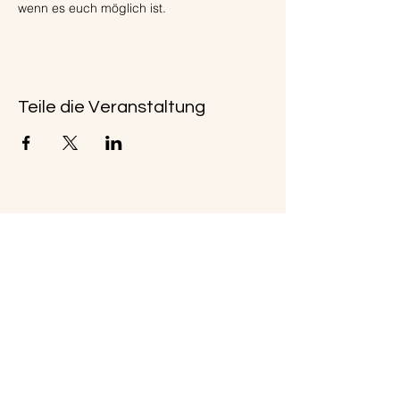
wenn es euch möglich ist.
Teile die Veranstaltung
Kleingärtner-Verein Carlslust Celle e.
V. von 1914
Vorsitzender:
Gerhard Rücker
August - Bier - Str. 10
29223 Celle