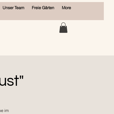
Unser Team
Freie Gärten
More
ust"
be im