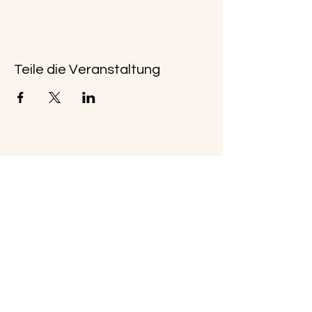
Teile die Veranstaltung
Kleingärtner-Verein Carlslust Celle e.
V. von 1914
Vorsitzender:
Gerhard Rücker
August - Bier - Str. 10
29223 Celle