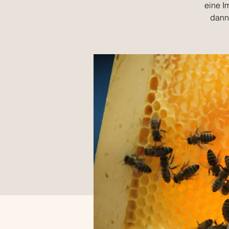
eine I
dann