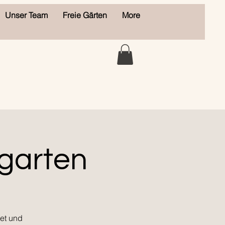
Unser Team
Freie Gärten
More
ngarten
et und